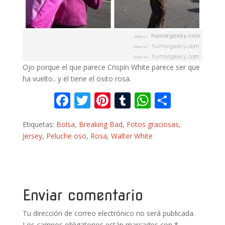
Ojo porque el que parece Crispín White parece ser que
ha vuelto.. y él tiene el osito rosa.
F
T
Pi
T
W
C
ac
w
nt
u
h
o
Etiquetas:
Bolsa
,
Breaking Bad
,
Fotos graciosas
,
e
itt
er
m
at
m
Jersey
,
Peluche oso
,
Rosa
,
Walter White
b
er
e
bl
s
p
o
st
r
A
ar
o
p
ti
k
p
r
Enviar comentario
Tu dirección de correo electrónico no será publicada.
Los campos obligatorios están marcados con
*