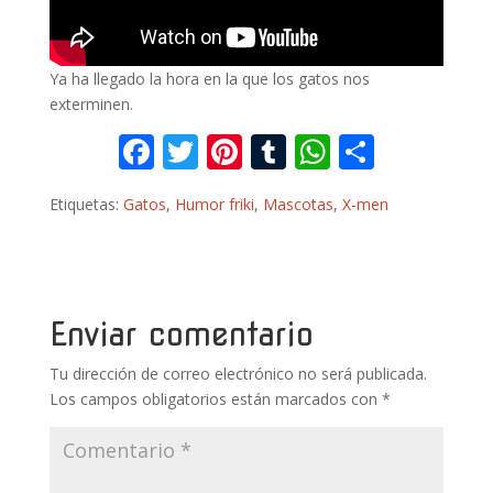
Ya ha llegado la hora en la que los gatos nos
exterminen.
F
T
Pi
T
W
C
ac
w
nt
u
h
o
Etiquetas:
Gatos
,
Humor friki
,
Mascotas
,
X-men
e
itt
er
m
at
m
b
er
e
bl
s
p
o
st
r
A
ar
o
p
ti
Enviar comentario
k
p
r
Tu dirección de correo electrónico no será publicada.
Los campos obligatorios están marcados con
*