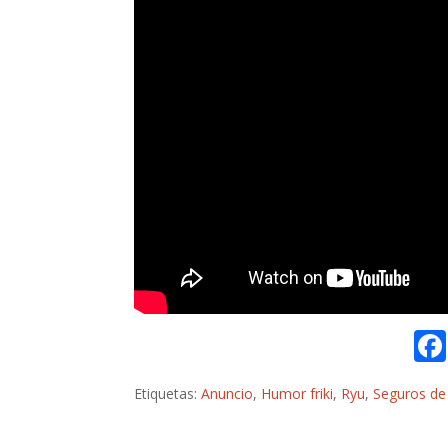
Etiquetas:
Anuncio
,
Humor friki
,
Ryu
,
Seguros de