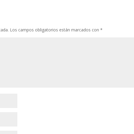
o
st
r
A
ar
o
p
ti
k
p
r
cada.
Los campos obligatorios están marcados con
*