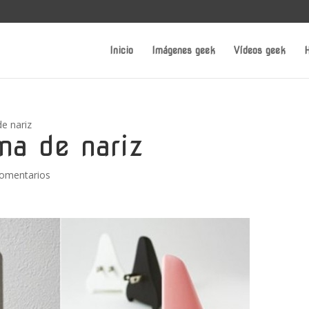
Inicio
Imágenes geek
Vídeos geek
H
e nariz
ma de nariz
omentarios