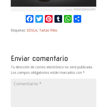
F
T
Pi
T
W
C
ac
w
nt
u
h
o
Etiquetas:
EDSLA
,
Tartas frikis
e
itt
er
m
at
m
b
er
e
bl
s
p
o
st
r
A
ar
o
p
ti
Enviar comentario
k
p
r
Tu dirección de correo electrónico no será publicada.
Los campos obligatorios están marcados con
*