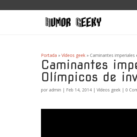
Portada
»
Vídeos geek
»
Caminantes imperiales 
Caminantes impe
Olímpicos de inv
por
admin
|
Feb 14, 2014
|
Vídeos geek
|
0 Com