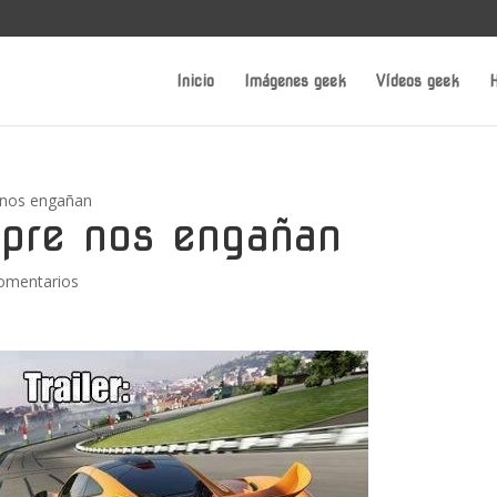
Inicio
Imágenes geek
Vídeos geek
H
e nos engañan
mpre nos engañan
omentarios