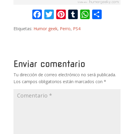
F
T
Pi
T
W
C
ac
w
nt
u
h
o
Etiquetas:
Humor geek
,
Perro
,
PS4
e
itt
er
m
at
m
b
er
e
bl
s
p
o
st
r
A
ar
o
p
ti
Enviar comentario
k
p
r
Tu dirección de correo electrónico no será publicada.
Los campos obligatorios están marcados con
*