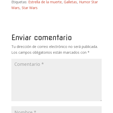
Etiquetas:
Estrella de la muerte
,
Galletas
,
Humor Star
e
itt
er
m
at
m
Wars
,
Star Wars
b
er
e
bl
s
p
o
st
r
A
ar
o
p
ti
k
p
r
Enviar comentario
Tu dirección de correo electrónico no será publicada.
Los campos obligatorios están marcados con
*