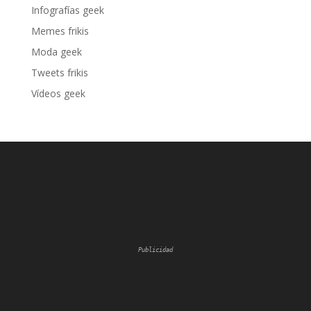
Infografías geek
Memes frikis
Moda geek
Tweets frikis
Vídeos geek
Publicidad