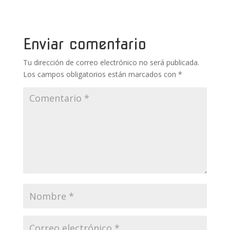
b
er
e
bl
s
p
o
st
r
A
ar
o
p
ti
Enviar comentario
k
p
r
Tu dirección de correo electrónico no será publicada.
Los campos obligatorios están marcados con
*