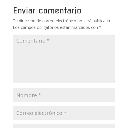
o
p
ti
k
p
r
Enviar comentario
Tu dirección de correo electrónico no será publicada.
Los campos obligatorios están marcados con
*