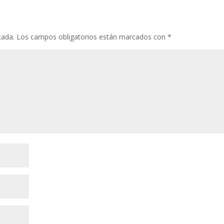
o
p
ti
k
p
r
cada.
Los campos obligatorios están marcados con
*