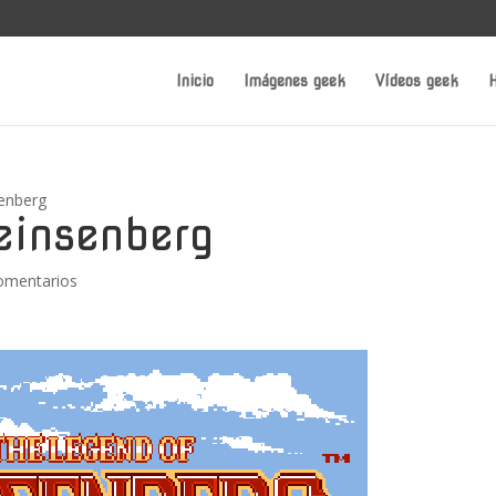
Inicio
Imágenes geek
Vídeos geek
H
senberg
einsenberg
omentarios