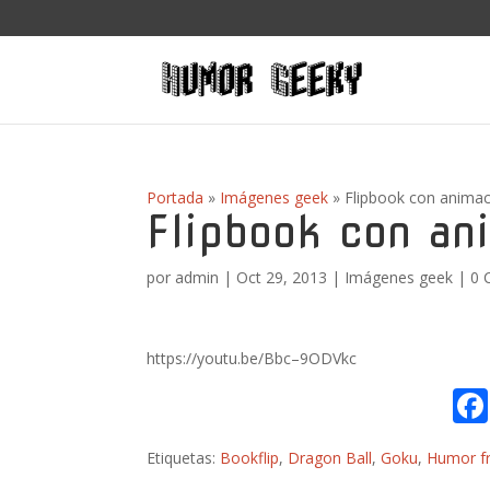
Portada
»
Imágenes geek
»
Flipbook con anima
Flipbook con an
por
admin
|
Oct 29, 2013
|
Imágenes geek
|
0 
https://youtu.be/Bbc–9ODVkc
Etiquetas:
Bookflip
,
Dragon Ball
,
Goku
,
Humor fr