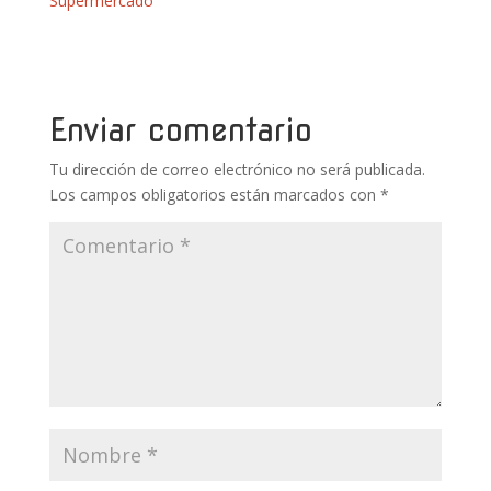
Supermercado
b
er
e
bl
s
p
o
st
r
A
ar
o
p
ti
k
p
r
Enviar comentario
Tu dirección de correo electrónico no será publicada.
Los campos obligatorios están marcados con
*