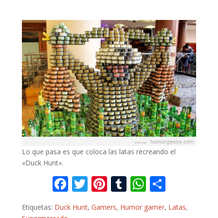
Lo que pasa es que coloca las latas recreando el
«Duck Hunt».
F
T
Pi
T
W
C
ac
w
nt
u
h
o
Etiquetas:
Duck Hunt
,
Gamers
,
Humor gamer
,
Latas
,
e
itt
er
m
at
m