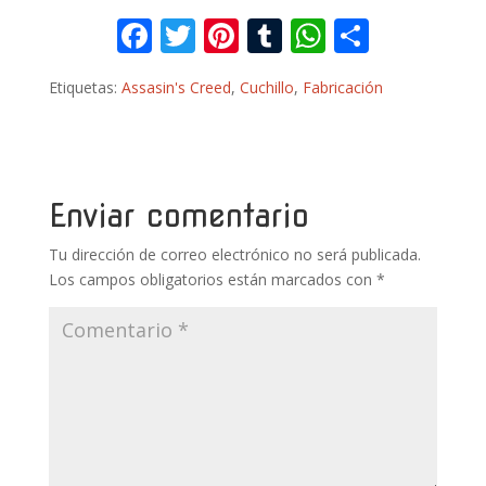
F
T
Pi
T
W
C
ac
w
nt
u
h
o
Etiquetas:
Assasin's Creed
,
Cuchillo
,
Fabricación
e
itt
er
m
at
m
b
er
e
bl
s
p
o
st
r
A
ar
o
p
ti
Enviar comentario
k
p
r
Tu dirección de correo electrónico no será publicada.
Los campos obligatorios están marcados con
*