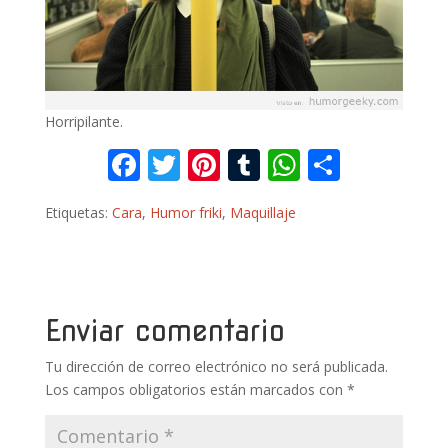
Horripilante.
F
T
Pi
T
W
C
ac
w
nt
u
h
o
Etiquetas:
Cara
,
Humor friki
,
Maquillaje
e
itt
er
m
at
m
b
er
e
bl
s
p
o
st
r
A
ar
o
p
ti
Enviar comentario
k
p
r
Tu dirección de correo electrónico no será publicada.
Los campos obligatorios están marcados con
*