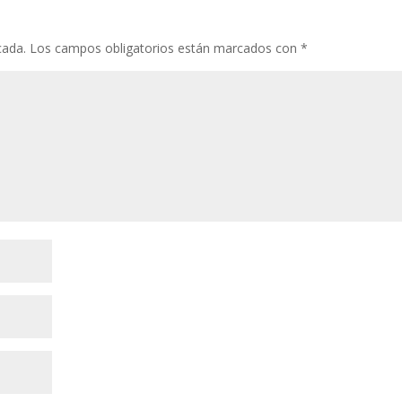
o
p
ti
k
p
r
cada.
Los campos obligatorios están marcados con
*