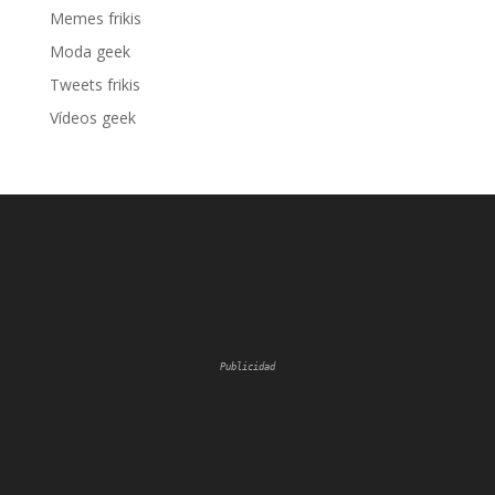
Memes frikis
Moda geek
Tweets frikis
Vídeos geek
Publicidad