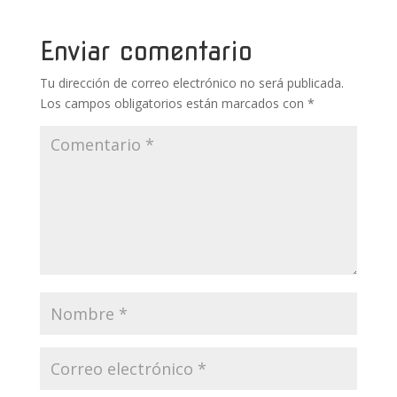
o
p
ti
k
p
r
Enviar comentario
Tu dirección de correo electrónico no será publicada.
Los campos obligatorios están marcados con
*