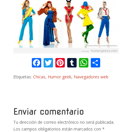
F
T
Pi
T
W
C
ac
w
nt
u
h
o
Etiquetas:
Chicas
,
Humor geek
,
Navegadores web
e
itt
er
m
at
m
b
er
e
bl
s
p
o
st
r
A
ar
o
p
ti
Enviar comentario
k
p
r
Tu dirección de correo electrónico no será publicada.
Los campos obligatorios están marcados con
*