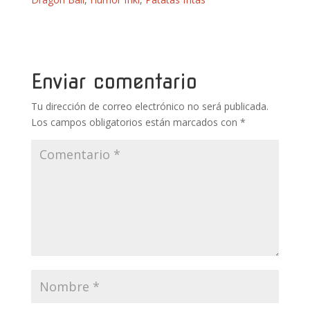
b
er
e
bl
s
p
o
st
r
A
ar
o
p
ti
k
p
r
Enviar comentario
Tu dirección de correo electrónico no será publicada.
Los campos obligatorios están marcados con
*