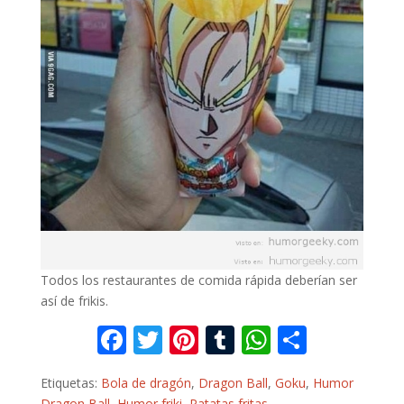
Todos los restaurantes de comida rápida deberían ser
así de frikis.
F
T
Pi
T
W
C
ac
w
nt
u
h
o
Etiquetas:
Bola de dragón
,
Dragon Ball
,
Goku
,
Humor
e
itt
er
m
at
m
Dragon Ball
,
Humor friki
,
Patatas fritas