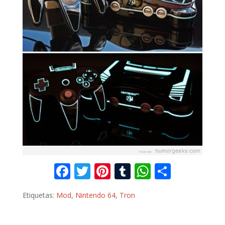
F
T
Pi
T
W
C
ac
w
nt
u
h
o
Etiquetas:
Mod
,
Nintendo 64
,
Tron
e
itt
er
m
at
m
b
er
e
bl
s
p