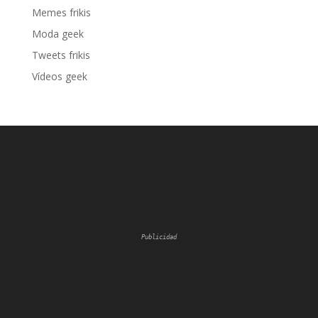
Memes frikis
Moda geek
Tweets frikis
Vídeos geek
Publicidad