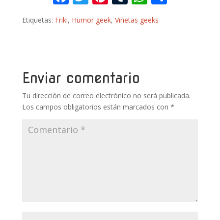
ac
w
nt
u
h
o
Etiquetas:
Friki
,
Humor geek
,
Viñetas geeks
e
itt
er
m
at
m
b
er
e
bl
s
p
o
st
r
A
ar
o
p
ti
Enviar comentario
k
p
r
Tu dirección de correo electrónico no será publicada.
Los campos obligatorios están marcados con
*