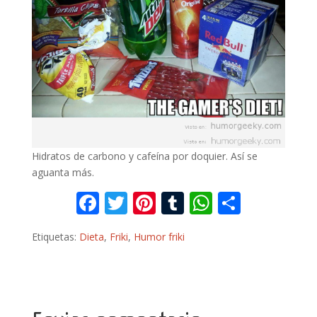
Hidratos de carbono y cafeína por doquier. Así se
aguanta más.
F
T
Pi
T
W
C
ac
w
nt
u
h
o
Etiquetas:
Dieta
,
Friki
,
Humor friki
e
itt
er
m
at
m
b
er
e
bl
s
p
o
st
r
A
ar
o
p
ti