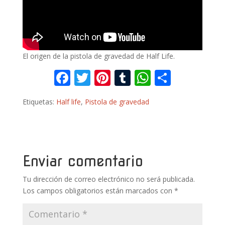
El origen de la pistola de gravedad de Half Life.
F
T
Pi
T
W
C
ac
w
nt
u
h
o
Etiquetas:
Half life
,
Pistola de gravedad
e
itt
er
m
at
m
b
er
e
bl
s
p
o
st
r
A
ar
o
p
ti
Enviar comentario
k
p
r
Tu dirección de correo electrónico no será publicada.
Los campos obligatorios están marcados con
*