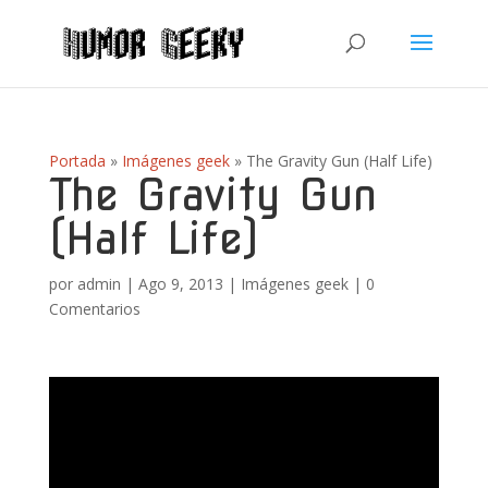
Portada
»
Imágenes geek
»
The Gravity Gun (Half Life)
The Gravity Gun
(Half Life)
por
admin
|
Ago 9, 2013
|
Imágenes geek
|
0
Comentarios