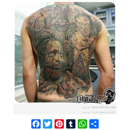
F
T
Pi
T
W
C