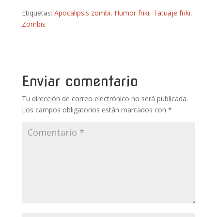
ac
w
nt
u
h
o
Etiquetas:
Apocalipsis zombi
,
Humor friki
,
Tatuaje friki
,
e
itt
er
m
at
m
Zombis
b
er
e
bl
s
p
o
st
r
A
ar
o
p
ti
k
p
r
Enviar comentario
Tu dirección de correo electrónico no será publicada.
Los campos obligatorios están marcados con
*