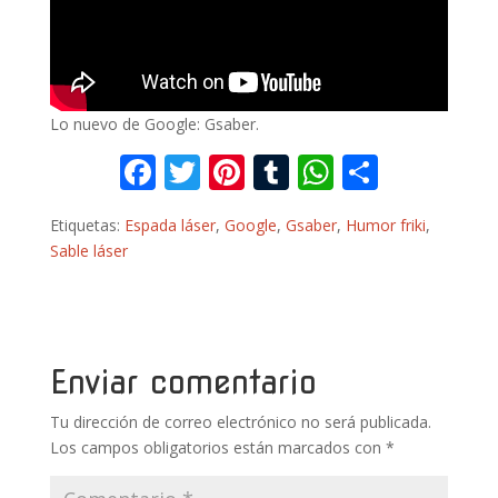
Lo nuevo de Google: Gsaber.
F
T
Pi
T
W
C
ac
w
nt
u
h
o
Etiquetas:
Espada láser
,
Google
,
Gsaber
,
Humor friki
,
e
itt
er
m
at
m
Sable láser
b
er
e
bl
s
p
o
st
r
A
ar
o
p
ti
k
p
r
Enviar comentario
Tu dirección de correo electrónico no será publicada.
Los campos obligatorios están marcados con
*