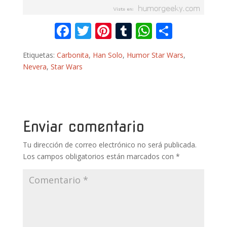
F
T
Pi
T
W
C
ac
w
nt
u
h
o
Etiquetas:
Carbonita
,
Han Solo
,
Humor Star Wars
,
e
itt
er
m
at
m
Nevera
,
Star Wars
b
er
e
bl
s
p
o
st
r
A
ar
o
p
ti
k
p
r
Enviar comentario
Tu dirección de correo electrónico no será publicada.
Los campos obligatorios están marcados con
*