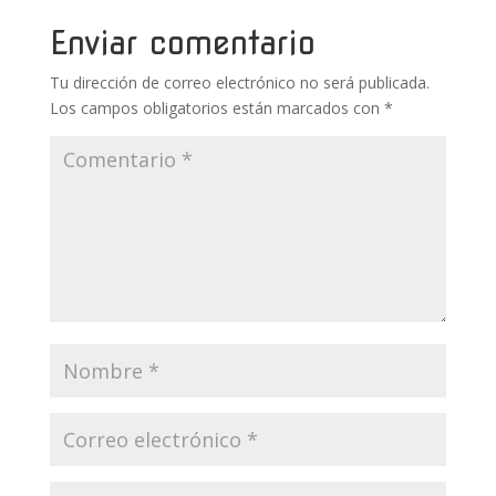
o
st
r
A
ar
o
p
ti
Enviar comentario
k
p
r
Tu dirección de correo electrónico no será publicada.
Los campos obligatorios están marcados con
*