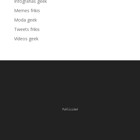
Infografías geek
Memes frikis
Moda geek
Tweets frikis
Vídeos geek
Publicidad