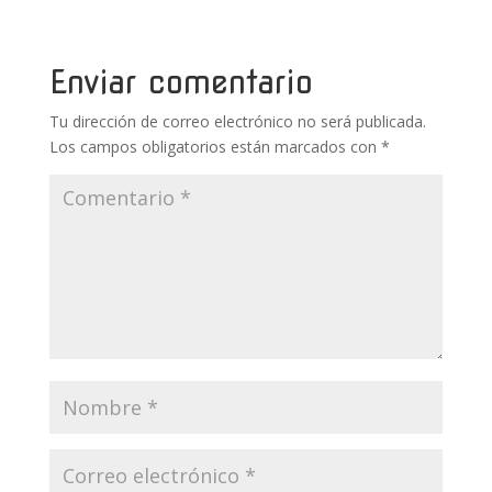
b
er
e
bl
s
p
o
st
r
A
ar
o
p
ti
Enviar comentario
k
p
r
Tu dirección de correo electrónico no será publicada.
Los campos obligatorios están marcados con
*