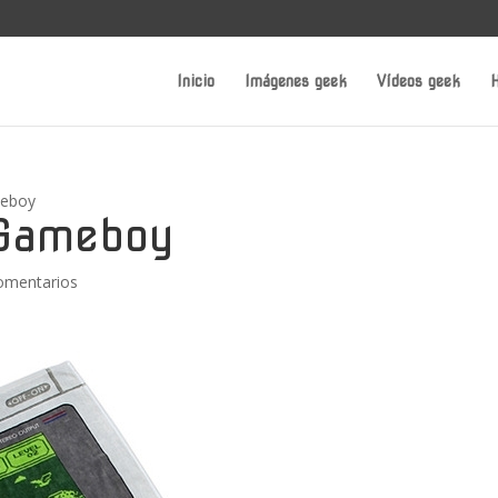
Inicio
Imágenes geek
Vídeos geek
H
meboy
 Gameboy
omentarios