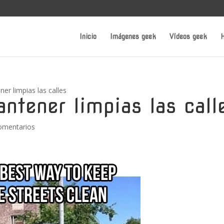
Inicio
Imágenes geek
Vídeos geek
H
er limpias las calles
ntener limpias las call
omentarios