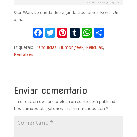
Star Wars se queda de segunda tras James Bond. Una
pena.
F
T
Pi
T
W
C
ac
w
nt
u
h
o
Etiquetas:
Franquicias
,
Humor geek
,
Películas
,
e
itt
er
m
at
m
Rentables
b
er
e
bl
s
p
o
st
r
A
ar
o
p
ti
k
p
r
Enviar comentario
Tu dirección de correo electrónico no será publicada.
Los campos obligatorios están marcados con
*