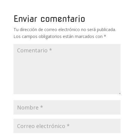
o
st
r
A
ar
o
p
ti
Enviar comentario
k
p
r
Tu dirección de correo electrónico no será publicada.
Los campos obligatorios están marcados con
*