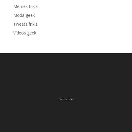
Memes frikis
Moda geek
Tweets frikis
Vídeos geek
Publicidad