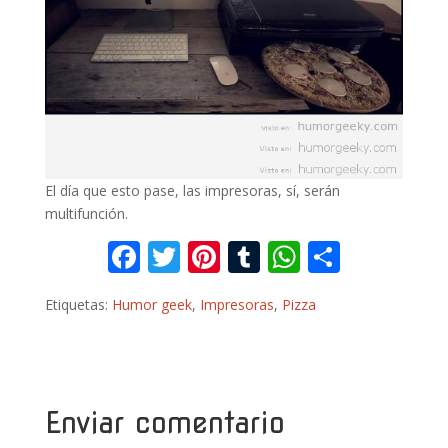
El día que esto pase, las impresoras, sí, serán
multifunción.
F
T
Pi
T
W
C
ac
w
nt
u
h
o
Etiquetas:
Humor geek
,
Impresoras
,
Pizza
e
itt
er
m
at
m
b
er
e
bl
s
p
o
st
r
A
ar
o
p
ti
Enviar comentario