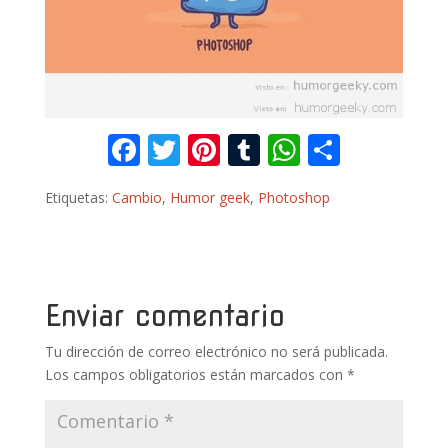
F
T
Pi
T
W
C
ac
w
nt
u
h
o
Etiquetas:
Cambio
,
Humor geek
,
Photoshop
e
itt
er
m
at
m
b
er
e
bl
s
p
o
st
r
A
ar
o
p
ti
Enviar comentario
k
p
r
Tu dirección de correo electrónico no será publicada.
Los campos obligatorios están marcados con
*