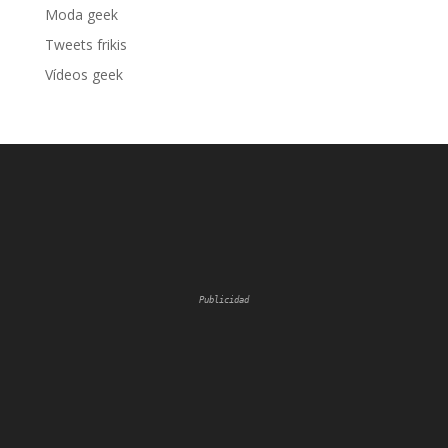
Moda geek
Tweets frikis
Vídeos geek
Publicidad