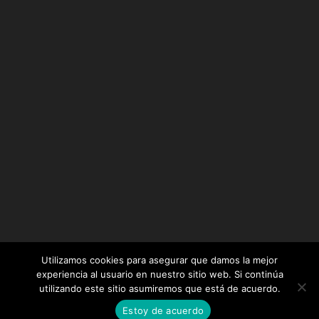
Utilizamos cookies para asegurar que damos la mejor
experiencia al usuario en nuestro sitio web. Si continúa
utilizando este sitio asumiremos que está de acuerdo.
Diseñado por
Elegant Themes
| Desarrollado por
Estoy de acuerdo
WordPress