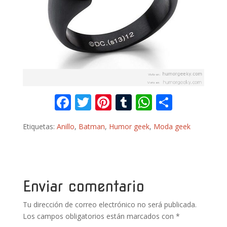
F
T
Pi
T
W
C
ac
w
nt
u
h
o
Etiquetas:
Anillo
,
Batman
,
Humor geek
,
Moda geek
e
itt
er
m
at
m
b
er
e
bl
s
p
o
st
r
A
ar
o
p
ti
Enviar comentario
k
p
r
Tu dirección de correo electrónico no será publicada.
Los campos obligatorios están marcados con
*