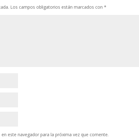
k
p
r
cada.
Los campos obligatorios están marcados con
*
 en este navegador para la próxima vez que comente.