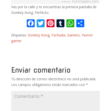
Vas por la calle y te encuentras la primera pantalla de
Donkey Kong. Perfecto.
F
T
Pi
T
W
C
ac
w
nt
u
h
o
Etiquetas:
Donkey Kong
,
Fachada
,
Gamers
,
Humor
e
itt
er
m
at
m
gamer
b
er
e
bl
s
p
o
st
r
A
ar
o
p
ti
k
p
r
Enviar comentario
Tu dirección de correo electrónico no será publicada.
Los campos obligatorios están marcados con
*