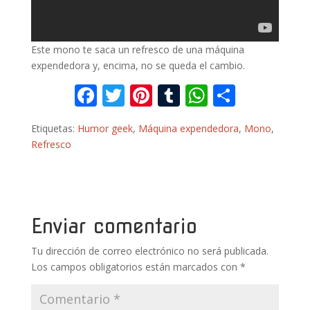
Este mono te saca un refresco de una máquina
expendedora y, encima, no se queda el cambio.
F
T
Pi
T
W
C
ac
w
nt
u
h
o
Etiquetas:
Humor geek
,
Máquina expendedora
,
Mono
,
e
itt
er
m
at
m
Refresco
b
er
e
bl
s
p
o
st
r
A
ar
o
p
ti
k
p
r
Enviar comentario
Tu dirección de correo electrónico no será publicada.
Los campos obligatorios están marcados con
*