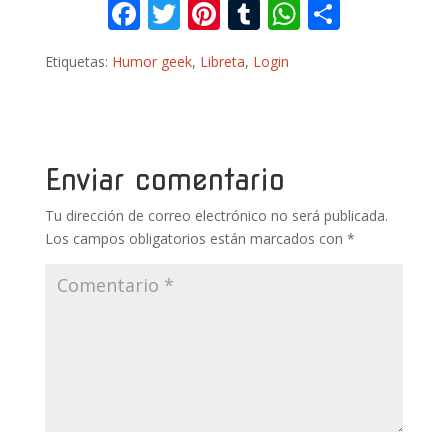
F
T
Pi
T
W
C
ac
w
nt
u
h
o
Etiquetas:
Humor geek
,
Libreta
,
Login
e
itt
er
m
at
m
b
er
e
bl
s
p
o
st
r
A
ar
o
p
ti
Enviar comentario
k
p
r
Tu dirección de correo electrónico no será publicada.
Los campos obligatorios están marcados con
*