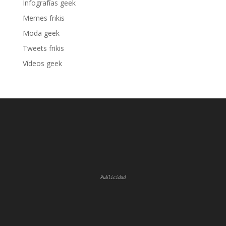
Infografías geek
Memes frikis
Moda geek
Tweets frikis
Vídeos geek
Publicidad