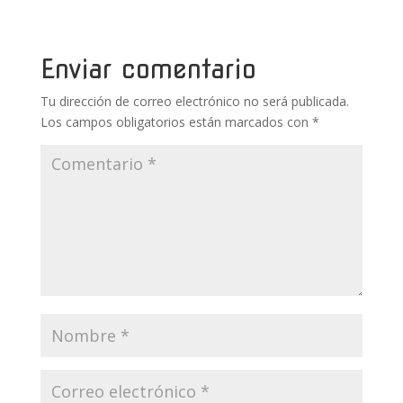
o
st
r
A
ar
o
p
ti
k
p
r
Enviar comentario
Tu dirección de correo electrónico no será publicada.
Los campos obligatorios están marcados con
*