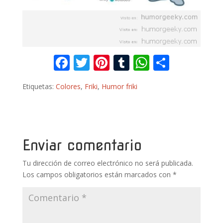
F
T
Pi
T
W
C
ac
w
nt
u
h
o
Etiquetas:
Colores
,
Friki
,
Humor friki
e
itt
er
m
at
m
b
er
e
bl
s
p
o
st
r
A
ar
o
p
ti
Enviar comentario
k
p
r
Tu dirección de correo electrónico no será publicada.
Los campos obligatorios están marcados con
*