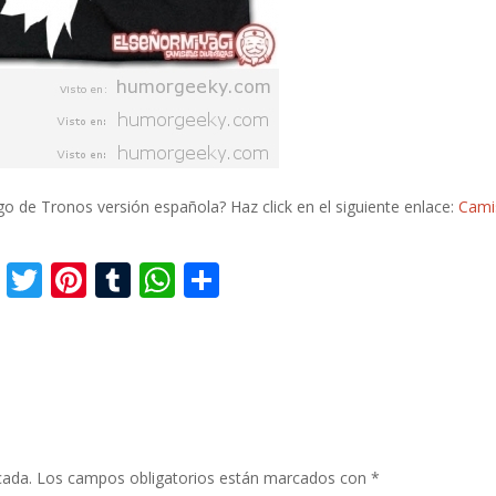
ego de Tronos versión española? Haz click en el siguiente enlace:
Cami
F
T
Pi
T
W
C
ac
w
nt
u
h
o
e
itt
er
m
at
m
b
er
e
bl
s
p
o
st
r
A
ar
o
p
ti
cada.
Los campos obligatorios están marcados con
*
k
p
r