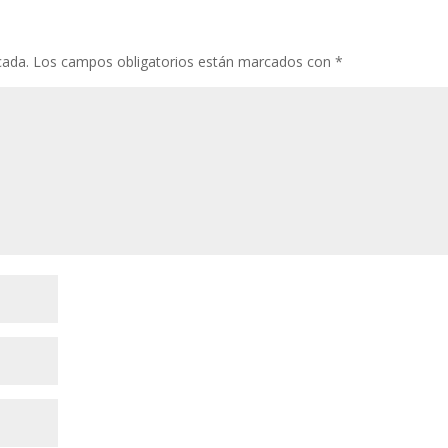
o
p
ti
k
p
r
cada.
Los campos obligatorios están marcados con
*