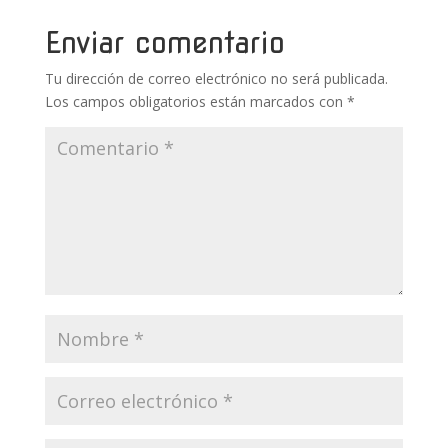
o
st
r
A
ar
o
p
ti
Enviar comentario
k
p
r
Tu dirección de correo electrónico no será publicada.
Los campos obligatorios están marcados con
*