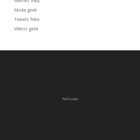
Memes frikis
Moda geek
Tweets frikis
Vídeos geek
Publicidad