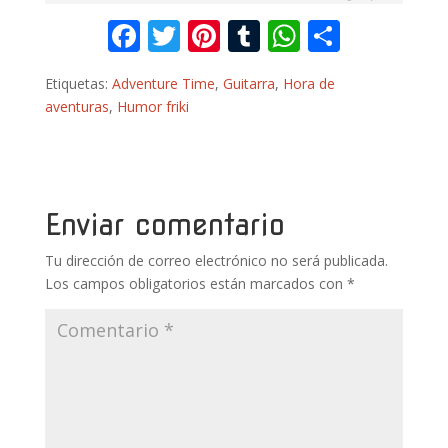
F
T
Pi
T
W
C
ac
w
nt
u
h
o
Etiquetas:
Adventure Time
,
Guitarra
,
Hora de
e
itt
er
m
at
m
aventuras
,
Humor friki
b
er
e
bl
s
p
o
st
r
A
ar
o
p
ti
k
p
r
Enviar comentario
Tu dirección de correo electrónico no será publicada.
Los campos obligatorios están marcados con
*