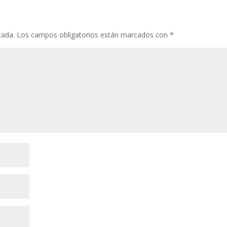
o
p
ti
k
p
r
cada.
Los campos obligatorios están marcados con
*