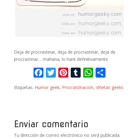
Deja de procrastinar, deja de procrastinar, deja de
procrastinar… mañana, lo haré definitivamente.
F
T
Pi
T
W
C
ac
w
nt
u
h
o
Etiquetas:
Humor geek
,
Procrastinación
,
Viñetas geeks
e
itt
er
m
at
m
b
er
e
bl
s
p
o
st
r
A
ar
o
p
ti
Enviar comentario
k
p
r
Tu dirección de correo electrónico no será publicada.